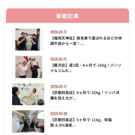
新着記事
2026.05.11
【福岡天神店】救急車で運ばれるほどの体
調不良から一変！...
2026.05.11
【藤沢店】週1回・4ヶ月で-10kg！パーソ
ナルジムR...
2026.05.11
【京都四条店】4ヶ月で-10kg！リンパ浮
腫を抱えなが...
2026.03.09
【京都四条店】5ヶ月で-11kg、体脂
肪-8.9%達成...