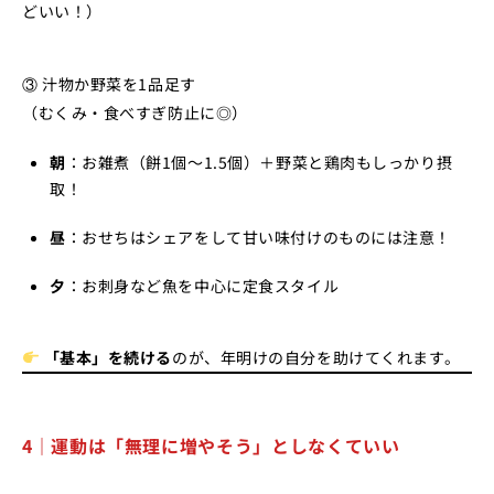
どいい！）
③ 汁物か野菜を1品足す
（むくみ・食べすぎ防止に◎）
朝
：お雑煮（餅1個〜1.5個）＋野菜と鶏肉もしっかり摂
取！
昼
：おせちはシェアをして甘い味付けのものには注意！
夕
：お刺身など魚を中心に定食スタイル
「基本」を続ける
のが、年明けの自分を助けてくれます。
4｜運動は「無理に増やそう」としなくていい