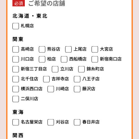
ご希望の店舗
必須
北海道・東北
札幌店
関東
高崎店
熊谷店
上尾店
大宮店
川口店
柏店
西船橋店
新宿南口店
新宿三丁目店
立川店
錦糸町店
北千住店
吉祥寺店
八王子店
横浜西口店
川崎店
藤沢店
二俣川店
東海
名古屋栄店
刈谷店
春日井店
関西