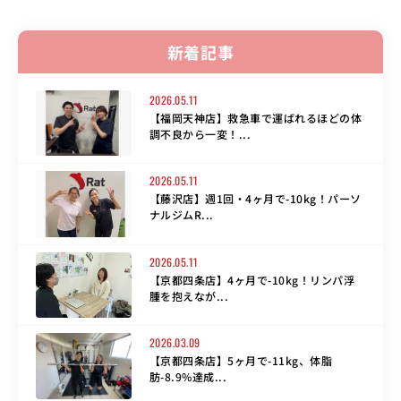
新着記事
2026.05.11
【福岡天神店】救急車で運ばれるほどの体
調不良から一変！...
2026.05.11
【藤沢店】週1回・4ヶ月で-10kg！パーソ
ナルジムR...
2026.05.11
【京都四条店】4ヶ月で-10kg！リンパ浮
腫を抱えなが...
2026.03.09
【京都四条店】5ヶ月で-11kg、体脂
肪-8.9%達成...