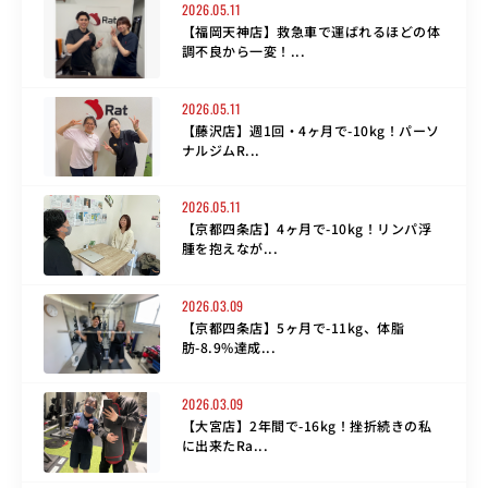
2026.05.11
【福岡天神店】救急車で運ばれるほどの体
調不良から一変！...
2026.05.11
【藤沢店】週1回・4ヶ月で-10kg！パーソ
ナルジムR...
2026.05.11
【京都四条店】4ヶ月で-10kg！リンパ浮
腫を抱えなが...
2026.03.09
【京都四条店】5ヶ月で-11kg、体脂
肪-8.9%達成...
2026.03.09
【大宮店】2年間で-16kg！挫折続きの私
に出来たRa...