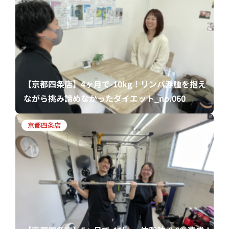
【京都四条店】4ヶ月で-10kg！リンパ浮腫を抱え
ながら挑み諦めなかったダイエット_no.060
京都四条店