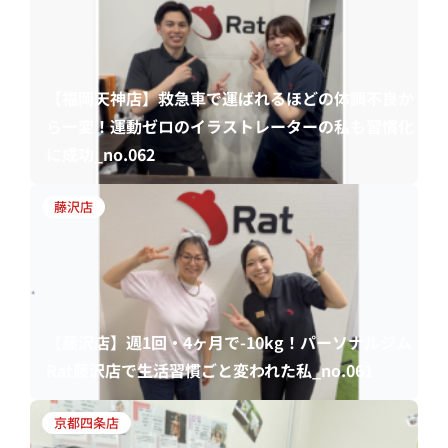
【福岡天神店】救急車で運ばれるほどの体調不良か
ら一変！運動ゼロのイラストレーターの私も習慣化
に成功_no.062
藤沢店
【藤沢店】週1回・4ヶ月で-10kg！パーソナルジム
Rat藤沢店で生活習慣ごと変われた私_no.061
京都四条店