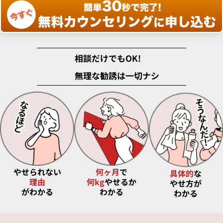
相談だけでもOK!
無理な勧誘は一切ナシ
やせられない
何ヶ月
で
具体的
な
理由
何kg
やせるか
やせ方が
がわかる
わかる
わかる