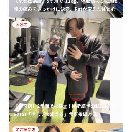
【京都四条店】5ヶ月で-11kg、体脂肪-8.9%達成！
膝の痛みをきっかけに決意、Ratが変えた体と心
大宮店
【大宮店】2年間で-16kg！挫折続きの私に出来た
Ratの「少しずつ変える」食事指導とは
名古屋栄店