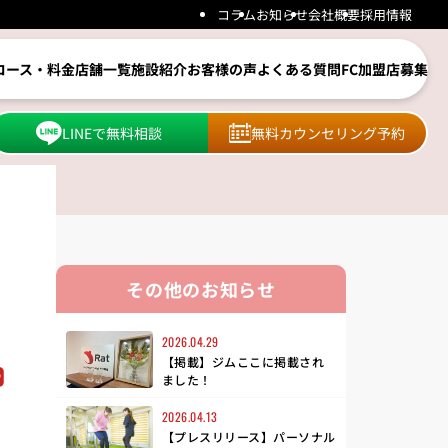
コラム
お知らせ
会社概要
採用情報
コース・料金
店舗一覧
施設紹介
お客様の声
よくある質問
FC加盟店募集
LINEで無料相談
無料カウンセリング予約
その他のお知らせ
2026.04.29
【掲載】ジムここに掲載され
ました！
2026.04.13
【プレスリリース】パーソナル